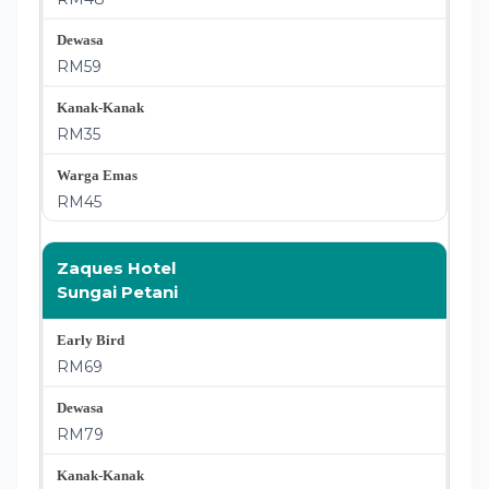
RM59
RM35
RM45
Zaques Hotel
Sungai Petani
RM69
RM79