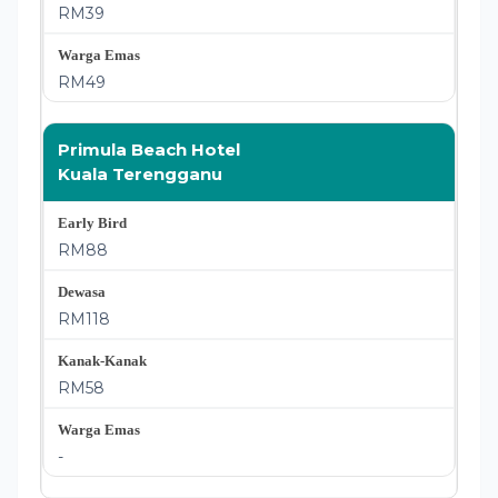
RM39
RM49
Primula Beach Hotel
Kuala Terengganu
RM88
RM118
RM58
-