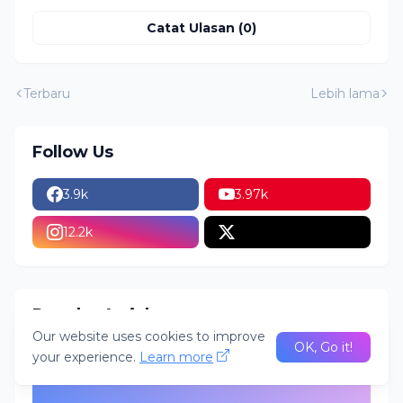
Catat Ulasan (0)
Terbaru
Lebih lama
Follow Us
3.9k
3.97k
12.2k
Popular Articles
Our website uses cookies to improve
OK, Go it!
your experience.
Learn more