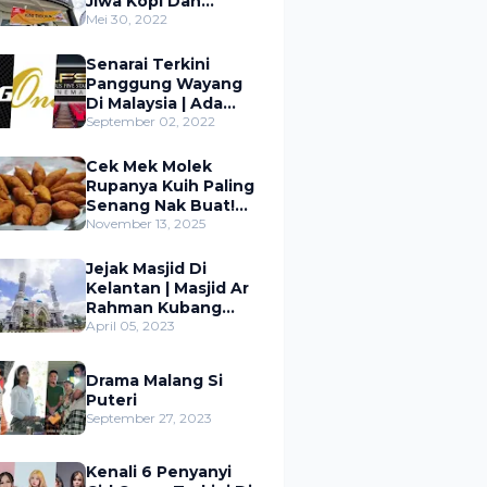
Jiwa Kopi Dan
Bingsu Tanah Merah
Mei 30, 2022
Senarai Terkini
Panggung Wayang
Di Malaysia | Ada
Yang Tak Pernah
September 02, 2022
Dengar Pun!
Cek Mek Molek
Rupanya Kuih Paling
Senang Nak Buat!
Tak Sangka
November 13, 2025
Semudah Ini!
Jejak Masjid Di
Kelantan | Masjid Ar
Rahman Kubang
Batang Tumpat
April 05, 2023
Kelantan
Drama Malang Si
Puteri
September 27, 2023
Kenali 6 Penyanyi