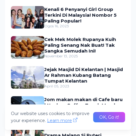
Kenali 6 Penyanyi Girl Group
Terkini Di Malaysia! Nombor 5
Paling Popular!
Ogos 16, 2023
Cek Mek Molek Rupanya Kuih
Paling Senang Nak Buat! Tak
Sangka Semudah Ini!
November 13, 2025
Jejak Masjid Di Kelantan | Masjid
Ar Rahman Kubang Batang
Tumpat Kelantan
April 05, 2023
Jom makan makan di Cafe baru
| Nasken Coffee Tanah Merah
Kelantan
Our website uses cookies to improve
September 23, 2020
OK, Go it!
your experience.
Learn more
Drama Malang Si Puteri