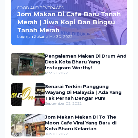
FOOD AND BEVERAGES
Jom Makan Di Cafe Baru Tanah
Merah | Jiwa Kopi Dan Bingsu
Tanah Merah
Luqman Zakaria
-
Mei 30, 2022
Pengalaman Makan Di Drum And
Desk Kota Bharu Yang
Instagram Worthy!
Mac 21, 2022
Senarai Terkini Panggung
Wayang Di Malaysia | Ada Yang
Tak Pernah Dengar Pun!
September 02, 2022
Jom Makan Makan Di To The
Moon Cafe Viral Yang Baru di
Kota Bharu Kelantan
Jun 01, 2022